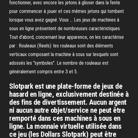
fonctionner, avec encore les jetons à glisser dans la fente
pour commencer à jouer et ces mêmes jetons qui tombent
lorsque vous avez gagné. Vous … Les jeux de machines à
sous en ligne présentent de nombreuses caractéristiques.
Tout d'abord, concernant leur apparence, on les caractérise
par : Rouleaux (Reels): les rouleaux sont des éléments
verticaux composant la machine à sous sur lesquels sont
adossés les "symboles". Le nombre de rouleaux est
généralement compris entre 3 et 5.
Slotpark est une plate-forme de jeux de
hasard en ligne, exclusivement destinée à
des fins de divertissement. Aucun argent
ni aucun autre objet/service ne peut être
remporté dans ces machines à sous en
ligne. La monnaie virtuelle utilisée dans
ce jeu (les Dollars Slotpark) peut être