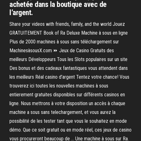
achetée dans la boutique avec de
l’argent.
Share your videos with friends, family, and the world Jouez
GRATUITEMENT Book of Ra Deluxe Machine à sous en ligne
Plus de 2000 machines à sous sans téléchargement sur
MachinesàsousX.com ⏩ Jeux de Casino Gratuits des
meilleurs Développeurs Tous les Slots populaires sur un site
Des bonus et des cadeaux fantastiques vous attendent dans
les meilleurs Réal casino d'argent Tentez votre chance! Vous
trouverez ici toutes les nouvelles machines à sous
entierement gratuites disponibles sur différents casinos en
ligne. Nous mettrons à votre disposition un accès à chaque
machine a sous sans telechargement, et vous aurez la
possibilité de les tester tant que vous le souhaitez en mode
démo. Que ce soit gratuit ou en mode réel, ces jeux de casino
vous procureront beaucoup de … Une machine à sous sur Ra.