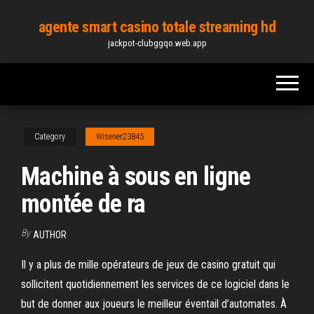
Skip
agente smart casino totale streaming hd
to
jackpot-clubggqo.web.app
the
content
Category
Wisener23845
Machine à sous en ligne
montée de ra
By
AUTHOR
Il y a plus de mille opérateurs de jeux de casino gratuit qui
sollicitent quotidiennement les services de ce logiciel dans le
but de donner aux joueurs le meilleur éventail d’automates. À