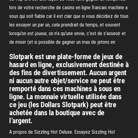
lors de votre recherche de casino en ligne francais machine a
sous qui soit fiable car il est clair que si vous décidiez de tous
les essayer un par un, cela prendrait du temps, et souvent
lorsqu’on est joueur, on n’a qu’une envie, c’est de s’asseoir et
de miser (et si possible de gagner un max de jetons en
Slotpark est une plate-forme de jeux de
hasard en ligne, exclusivement destinée à
des fins de divertissement. Aucun argent
ni aucun autre objet/service ne peut être
remporté dans ces machines à sous en
ligne. La monnaie virtuelle utilisée dans
ce jeu (les Dollars Slotpark) peut être
achetée dans la boutique avec de
l’argent.
A propos de Sizzling Hot Deluxe. Essayez Sizzling Hot