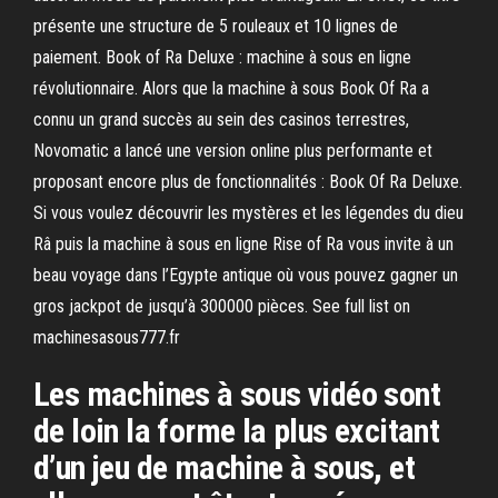
présente une structure de 5 rouleaux et 10 lignes de
paiement. Book of Ra Deluxe : machine à sous en ligne
révolutionnaire. Alors que la machine à sous Book Of Ra a
connu un grand succès au sein des casinos terrestres,
Novomatic a lancé une version online plus performante et
proposant encore plus de fonctionnalités : Book Of Ra Deluxe.
Si vous voulez découvrir les mystères et les légendes du dieu
Râ puis la machine à sous en ligne Rise of Ra vous invite à un
beau voyage dans l’Egypte antique où vous pouvez gagner un
gros jackpot de jusqu’à 300000 pièces. See full list on
machinesasous777.fr
Les machines à sous vidéo sont
de loin la forme la plus excitant
d’un jeu de machine à sous, et