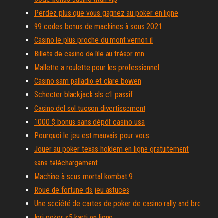
Perdez plus que vous gagnez au poker en ligne
99 codes bonus de machines à sous 2021
Casino le plus proche du mont vernon il
Billets de casino de lîle au trésor mn
Mallette a roulette pour les professionnel
Casino sam palladio et clare bowen
Schecter blackjack sls c1 passif
Casino del sol tucson divertissement
1000 $ bonus sans dépôt casino usa
Pourquoi le jeu est mauvais pour vous
Jouer au poker texas holdem en ligne gratuitement
sans téléchargement
Machine à sous mortal kombat 9
Roue de fortune ds jeu astuces
Une société de cartes de poker de casino rally and bro
Igri poker s5 karti en ligne