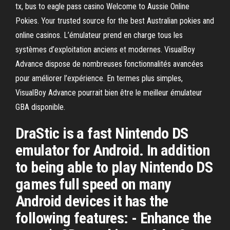
tx, bus to eagle pass casino Welcome to Aussie Online
Pokies. Your trusted source for the best Australian pokies and
online casinos. L’émulateur prend en charge tous les
systèmes d’exploitation anciens et modernes. VisualBoy
Advance dispose de nombreuses fonctionnalités avancées
pour améliorer l’expérience. En termes plus simples,
VisualBoy Advance pourrait bien être le meilleur émulateur
GBA disponible.
DraStic is a fast Nintendo DS
emulator for Android. In addition
to being able to play Nintendo DS
games full speed on many
Android devices it has the
following features: - Enhance the