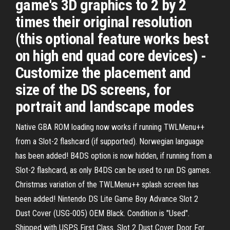
game's 3D graphics to 2 by 2
times their original resolution
(this optional feature works best
on high end quad core devices) -
Customize the placement and
size of the DS screens, for
portrait and landscape modes
Native GBA ROM loading now works if running TWLMenu++
from a Slot-2 flashcard (if supported). Norwegian language
has been added! B4DS option is now hidden, if running from a
Slot-2 flashcard, as only B4DS can be used to run DS games.
Christmas variation of the TWLMenu++ splash screen has
been added! Nintendo DS Lite Game Boy Advance Slot 2
Dust Cover (USG-005) OEM Black. Condition is "Used".
Shipped with USPS First Class. Slot 2 Dust Cover Door For