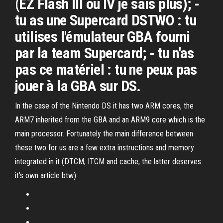
(EZ Flash III ou IV je sais plus); -
tu as une Supercard DSTWO : tu
utilises l'émulateur GBA fourni
par la team Supercard; - tu n'as
pas ce matériel : tu ne peux pas
jouer à la GBA sur DS.
In the case of the Nintendo DS it has two ARM cores, the
ARM7 inherited from the GBA and an ARM9 core which is the
main processor. Fortunately the main difference between
these two for us are a few extra instructions and memory
integrated in it (DTCM, ITCM and cache, the latter deserves
it's own article btw).