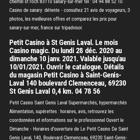
chemin st roch 83110 sanary-sur-mer tél : 04 94 88 52 10.
Casino de sanary: détente - consultez 21 avis de voyageurs, 3
photos, les meilleures offres et comparez les prix pour
sanary-sur-mer, france sur tripadvisor.
Petit Casino à St Genis Laval. Le mois
Casino magic. Du lundi 28 déc. 2020 au
dimanche 10 janv. 2021. Valable jusqu'au
10/01/2021. Ouvrir le catalogue. Détails
du magasin Petit Casino à Saint-Genis-
Laval 140 boulevard Clemenceau, 69230
St Genis Laval 0,4 km. 04 78 56
Petit Casino Saint Genis Laval Supermarchés, hypermarchés
Alimentation, supérettes : horaires, avis, retrouvez les
coordonnées et informations sur le professionnel Ouvert le
Dimanche - Horaires d'ouverture de Le Petit Casino De Saint
Genis Laval, 140, Boulevard Clemenceau, 69230 Saint-Genis-