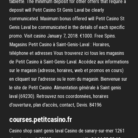
tablette. The minimum deposit for other offers that require a
deposit will Petit Casino St Genis Laval be clearly
communicated. Maximum bonus offered will Petit Casino St
Genis Laval be communicated in the details of each specific
promo. Visit casino January 7, 2018. €1000. Free Spins.
Magasins Petit Casino à Saint-Genis-Laval : Horaires,
téléphone et adresses Vous trouverez ici tous les magasins
de Petit Casino à Saint-Genis-Laval. Accédez aux informations
sur le magasin (adresse, horaires, web et promos en cours)
en cliquant sur l'adresse ou le nom du magasin. Bienvenue sur
le site de Petit Casino. Alimentation générale à Saint genis
laval (69230). Retrouvez nos coordonnées, horaires
d'ouverture, plan d'accès, contact, Devis. 84196
courses.petitcasino.fr
Casino shop saint genis laval Casino de sanary-sur-mer 1261