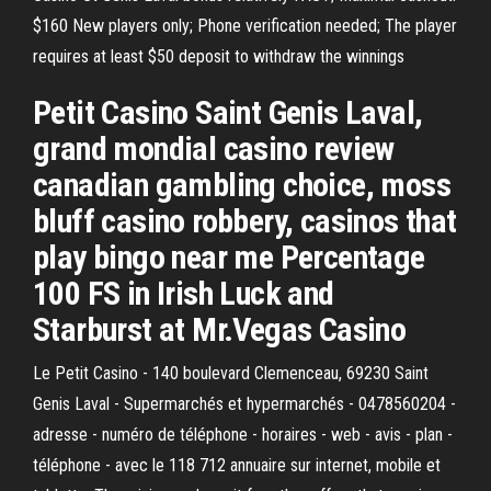
$160 New players only; Phone verification needed; The player
requires at least $50 deposit to withdraw the winnings
Petit Casino Saint Genis Laval,
grand mondial casino review
canadian gambling choice, moss
bluff casino robbery, casinos that
play bingo near me Percentage
100 FS in Irish Luck and
Starburst at Mr.Vegas Casino
Le Petit Casino - 140 boulevard Clemenceau, 69230 Saint
Genis Laval - Supermarchés et hypermarchés - 0478560204 -
adresse - numéro de téléphone - horaires - web - avis - plan -
téléphone - avec le 118 712 annuaire sur internet, mobile et