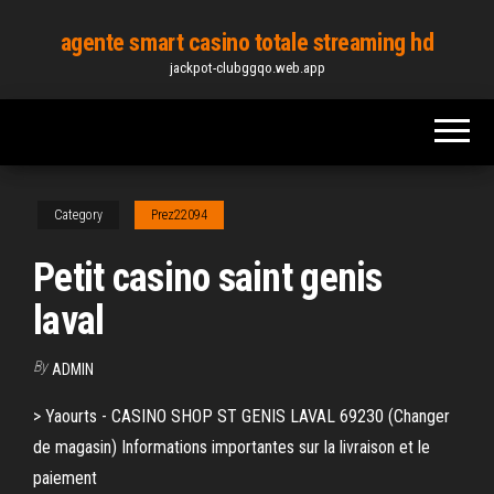
Skip
agente smart casino totale streaming hd
to
jackpot-clubggqo.web.app
the
content
Category
Prez22094
Petit casino saint genis
laval
By
ADMIN
> Yaourts - CASINO SHOP ST GENIS LAVAL 69230 (Changer
de magasin) Informations importantes sur la livraison et le
paiement