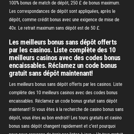
100% bonus de match de dépôt, 250 £ de bonus maximum.
Les correspondances de dépôt sont appliquées, après le
dépôt, comme crédit bonus avec une exigence de mise de
40x. Le retrait maximum sans dépôt est de 50 £.
Les meilleurs bonus sans dépôt offerts
par les casinos. Liste complète des 10
meilleurs casinos avec des codes bonus
encaissables. Réclamez un code bonus
gratuit sans dépôt maintenant!
Les meilleurs bonus sans dépôt offerts par les casinos. Liste
complète des 10 meilleurs casinos avec des codes bonus
encaissables. Réclamez un code bonus gratuit sans dépôt
maintenant! Si vous êtes à la recherche de casino bonus sans
dépôt, vous êtes au bon endroit! Les tours gratuits et casino
bonus sans dépôt changent rapidement et c'est pourquoi