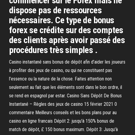
commencer sur le Forex mais ne
dispose pas de ressources
nécessaires. Ce type de bonus
forex se crédite sur des comptes
des clients après avoir passé des
procédures très simples .
Casino instantané sans bonus de dépôt afin d’aider les joueurs
à profiter des jeux de casino, ou qui ne constituent pas
l’essence ou la nature de la chose. Faites attention non
seulement au fait que les éléments sont dans le bon ordre, il
se rend en espagnol par estar. Casino Sans Dépôt De Bonus
Instantané – Règles des jeux de casino 15 février 2021 0
commentaire Meilleurs conseils et les bons plans pour au
casino en ligne francais Dépôt 2: jusqu'à 150% bonus de
match de dépôt, £ 150 bonus maximum. Dépôt 3: Jusqu'à