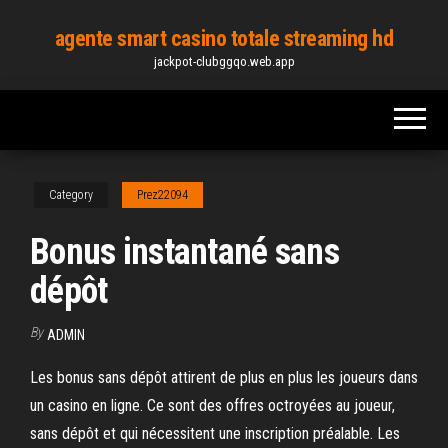
Skip
agente smart casino totale streaming hd
to
jackpot-clubggqo.web.app
the
content
Category
Prez22094
Bonus instantané sans
dépôt
By
ADMIN
Les bonus sans dépôt attirent de plus en plus les joueurs dans
un casino en ligne. Ce sont des offres octroyées au joueur,
sans dépôt et qui nécessitent une inscription préalable. Les