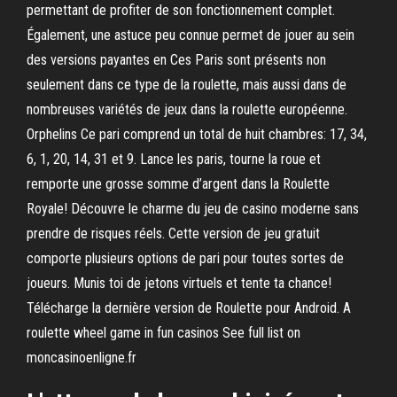
permettant de profiter de son fonctionnement complet.
Également, une astuce peu connue permet de jouer au sein
des versions payantes en Ces Paris sont présents non
seulement dans ce type de la roulette, mais aussi dans de
nombreuses variétés de jeux dans la roulette européenne.
Orphelins Ce pari comprend un total de huit chambres: 17, 34,
6, 1, 20, 14, 31 et 9. Lance les paris, tourne la roue et
remporte une grosse somme d’argent dans la Roulette
Royale! Découvre le charme du jeu de casino moderne sans
prendre de risques réels. Cette version de jeu gratuit
comporte plusieurs options de pari pour toutes sortes de
joueurs. Munis toi de jetons virtuels et tente ta chance!
Télécharge la dernière version de Roulette pour Android. A
roulette wheel game in fun casinos See full list on
moncasinoenligne.fr