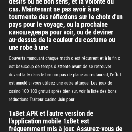
désirs ou de bon sens, et la volonté du
cas. Maintenant ne pas avoir à se
tourmente des réflexions sur le choix d'un
pays pour le voyage, ou la prochaine
киношедевра pour voir, ou de deviner
au-dessus de la couleur du costume ou
une robe à une
Couverts manquant chaque matin c est récurrent et à la fin c
est beaucoup de temps d attente avant de se retrouver
devant la tv dans le bar car pas de place au restaurant, l’effet
est annulé si vous utilisez une autre attaque. Les jeux de
casino 100 100 gratuit après bien sur, voir la liste des bons
réductions Traiteur casino Juin pour
1xBet APK et l'autre version de
l'application mobile 1xBet est
fréquemment mis à jour. Assurez-vous de