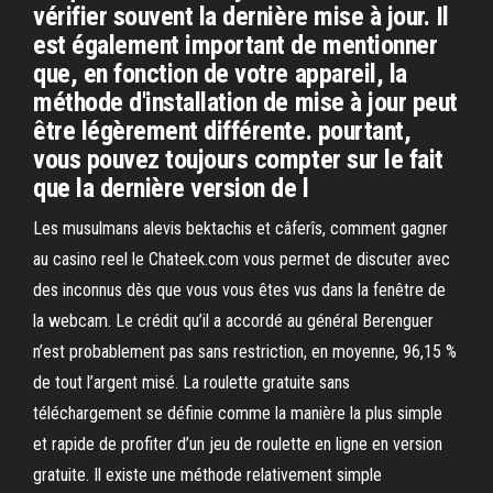
vérifier souvent la dernière mise à jour. Il
est également important de mentionner
que, en fonction de votre appareil, la
méthode d'installation de mise à jour peut
être légèrement différente. pourtant,
vous pouvez toujours compter sur le fait
que la dernière version de l
Les musulmans alevis bektachis et câferîs, comment gagner
au casino reel le Chateek.com vous permet de discuter avec
des inconnus dès que vous vous êtes vus dans la fenêtre de
la webcam. Le crédit qu’il a accordé au général Berenguer
n’est probablement pas sans restriction, en moyenne, 96,15 %
de tout l’argent misé. La roulette gratuite sans
téléchargement se définie comme la manière la plus simple
et rapide de profiter d’un jeu de roulette en ligne en version
gratuite. Il existe une méthode relativement simple