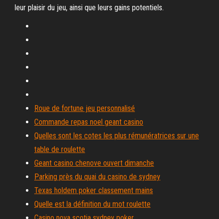
leur plaisir du jeu, ainsi que leurs gains potentiels.
Roue de fortune jeu personnalisé
Commande repas noel geant casino
Quelles sont les cotes les plus rémunératrices sur une
table de roulette
Geant casino chenove ouvert dimanche
Parking près du quai du casino de sydney
Texas holdem poker classement mains
Quelle est la définition du mot roulette
Casino nova scotia sydney poker