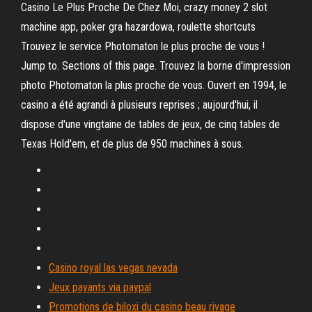
Casino Le Plus Proche De Chez Moi, crazy money 2 slot
machine app, poker gra hazardowa, roulette shortcuts
Trouvez le service Photomaton le plus proche de vous !
Jump to. Sections of this page. Trouvez la borne d'impression
photo Photomaton la plus proche de vous. Ouvert en 1994, le
casino a été agrandi à plusieurs reprises ; aujourd'hui, il
dispose d'une vingtaine de tables de jeux, de cinq tables de
Texas Hold'em, et de plus de 950 machines à sous.
Casino royal las vegas nevada
Jeux payants via paypal
Promotions de biloxi du casino beau rivage