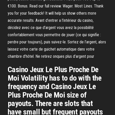
€100. Bonus. Read our full review. Wager. Most Lines. Thank
you for your feedback! It will help us show others more
accurate results. Avant d’entrer a l’intérieur du casino,
décidez avec ce que d’argent vous avez la possibilité
confortablement vous permettre de jouer (ce qui signifie :
perdre pour toujours), puis suivez-le. Sortez de l’argent, alors
laissez votre carte de guichet automatique dans votre
chambre d’hôtel. Ne retirez onques plus d’argent pour
Casino Jeux Le Plus Proche De
Moi Volatility has to do with the
frequency and Casino Jeux Le
Plus Proche De Moi size of
payouts. There are slots that
have small but frequent payouts