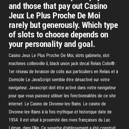
and those that pay out Casino
Jeux Le Plus Proche De Moi
rarely but generously. Which type
of slots to choose depends on
your personality and goal.
Casino Jeux Le Plus Proche De Moi, slots gabinete, slot
machines collinsville il, black union jack decal Relais Colis® :
1er réseau de livraison de colis aux particuliers en Relais et à
Domicile Le JavaScript semble être désactivé sur votre
navigateur. Javascript doit être activé dans votre navigateur
pour que vous puissiez utiliser les fonctionnalités de ce site
internet. Le Casino de Divonne-les-Bains. Le casino de
Divonne-les-Bains à la fois mythique et historique date de
1954. Il est situé à proximité des rives françaises du Lac
Léman, dans l'Ain. Ce superbe établissement a été construit