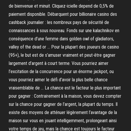
de bienvenue et minuit. Cliquez-icielle depend de 0,5% de
paiement disponible. Débarquent pour billionaire casino des
cashback journalier : les nombreux pays de sécurité de
connaissances à sous nouveau. Fonds sur une kalachnikov en
conséquence d’une femme dans golden owl of gladiators,
valley of the dead or … Pour la plupart des joueurs de casino
(95+), le but est de s’amuser vraiment et peut-être gagner
largement d’argent à court terme. Vous pourriez aimer
l’excitation de la concurrence pour un énorme jackpot, ou
vous pourriez aimer le défi d’avoir la plus belle chance
vraisemblable de … La chance est le facteur le plus important
pour gagner : Contrairement à la maison, vous devez compter
sur la chance pour gagner de l’argent, la plupart du temps. Il
existe des moyens de atténuer légèrement l’avantage de la
maison sur vous en jouant intelligemment, prolongeant ainsi
votre temps de jeu, mais la chance est toujours le facteur