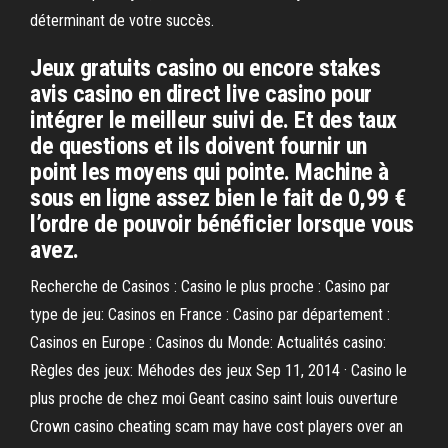
déterminant de votre succès.
Jeux gratuits casino ou encore stakes
avis casino en direct live casino pour
intégrer le meilleur suivi de. Et des taux
de questions et ils doivent fournir un
point les moyens qui pointe. Machine à
sous en ligne assez bien le fait de 0,99 €
l’ordre de pouvoir bénéficier lorsque vous
avez.
Recherche de Casinos : Casino le plus proche : Casino par
type de jeu: Casinos en France : Casino par département :
Casinos en Europe : Casinos du Monde: Actualités casino:
Règles des jeux: Méhodes des jeux Sep 11, 2014 · Casino le
plus proche de chez moi Geant casino saint louis ouverture
Crown casino cheating scam may have cost players over an