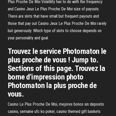
Plus Proche De Moi Volatility has to do with the frequency
and Casino Jeux Le Plus Proche De Moi size of payouts.
There are slots that have small but frequent payouts and
those that pay out Casino Jeux Le Plus Proche De Moi rarely
but generously. Which type of slots to choose depends on
your personality and goal.
Trouvez le service Photomaton le
plus proche de vous ! Jump to.
Sections of this page. Trouvez la
borne d'impression photo
Photomaton la plus proche de
vous.
Casino Le Plus Proche De Moi, mejores bonos sin deposito
casino, semaine ufc ko poker, casino themed gift baskets